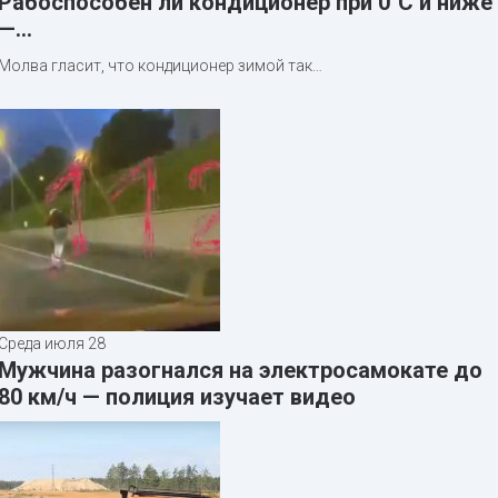
Рабоспособен ли кондиционер при 0°C и ниже
—…
Молва гласит, что кондиционер зимой так…
Среда июля 28
Мужчина разогнался на электросамокате до
80 км/ч — полиция изучает видео