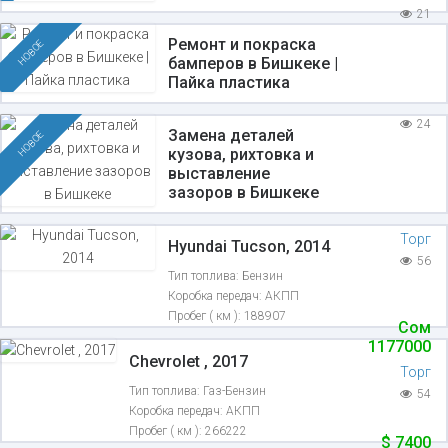
21
Ремонт и покраска
НОВОЕ
бамперов в Бишкеке |
Пайка пластика
24
Замена деталей
НОВОЕ
кузова, рихтовка и
выставление
зазоров в Бишкеке
Торг
Hyundai Tucson, 2014
56
Тип топлива:
Бензин
Коробка передач:
АКПП
Пробег ( км ):
188907
Сом
1177000
Chevrolet , 2017
Торг
Тип топлива:
Газ-Бензин
54
Коробка передач:
АКПП
Пробег ( км ):
266222
$
7400