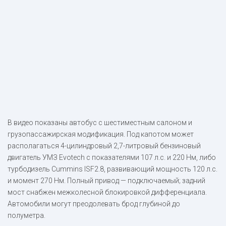
В видео показаны автобус с шестиместным салоном и
грузопассажирская модификация. Под капотом может
располагаться 4-цилиндровый 2,7-литровый бензиновый
двигатель УМЗ Evotech с показателями 107 л.с. и 220 Нм, либо
турбодизель Cummins ISF2.8, развивающий мощность 120 л.с.
и момент 270 Нм. Полный привод — подключаемый; задний
мост снабжен межколесной блокировкой дифференциала.
Автомобили могут преодолевать брод глубиной до
полуметра.