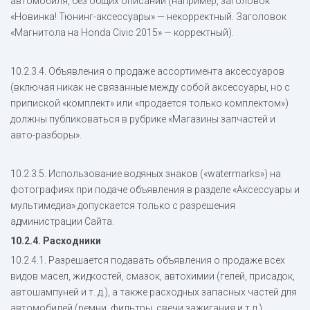
автомобиля, без общих описаний (например, заголовок
«Новинка! Тюнинг-аксеcсуары» — некорректный. Заголовок
«Магнитола на Honda Civic 2015» — корректный).
10.2.3.4. Объявления о продаже ассортимента аксессуаров
(включая никак не связанные между собой аксессуары, но с
припиской «комплект» или «продается только комплектом»)
должны публиковаться в рубрике «Магазины запчастей и
авто-разборы».
10.2.3.5. Использование водяных знаков («watermarks») на
фотографиях при подаче объявления в разделе «Аксессуары и
мультимедиа» допускается только с разрешения
администрации Сайта.
10.2.4. Расходники
10.2.4.1. Разрешается подавать объявления о продаже всех
видов масел, жидкостей, смазок, автохимии (гелей, присадок,
автошампуней и т. д.), а также расходных запасных частей для
автомобилей (ремни, фильтры, свечи зажигания и т.д.).